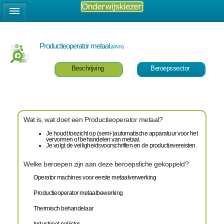
Productieoperator metaal
(M/V/X)
Beschrijving
Beroepssector
Wat is, wat doet een Productieoperator metaal?
Je houdt toezicht op (semi-)automatische apparatuur voor het
vervormen of behandelen van metaal.
Je volgt de veiligheidsvoorschriften en de productievereisten.
Welke beroepen zijn aan deze beroepsfiche gekoppeld?
Operator machines voor eerste metaalverwerking
Productieoperator metaalbewerking
Thermisch behandelaar