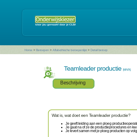
Home
>
Beroepen
>
Alfabethische beroepenlijst
>
Detail beroep
Teamleader productie
(M/V/X)
Beschrijving
Wat is, wat doet een Teamleader productie?
Je geeft leiding aan een ploeg productieopera
Je gaat na of ze de productieprocedures en kwal
Je levert samen met je ploeg producten op vol