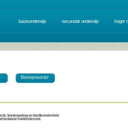
basisonderwijs
secundair onderwijs
hoger 
Beroepssector
rends, klantengedrag en klanttevredenheid.
uit bestaand marktonderzoek.