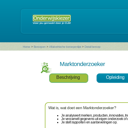
Home
>
Beroepen
>
Alfabethische beroepenlijst
>
Detail beroep
Marktonderzoeker
Beschrijving
Opleiding
Wat is, wat doet een Marktonderzoeker?
Je analyseert merken, producten, innovaties, t
Je verzamelt gegevens uit eigen onderzoek of 
Je stelt rapporten en aanbevelingen op.