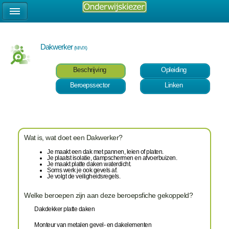
Dakwerker
(M/V/X)
Beschrijving
Opleiding
Beroepssector
Linken
Wat is, wat doet een Dakwerker?
Je maakt een dak met pannen, leien of platen.
Je plaatst isolatie, dampschermen en afvoerbuizen.
Je maakt platte daken waterdicht.
Soms werk je ook gevels af.
Je volgt de veiligheidsregels.
Welke beroepen zijn aan deze beroepsfiche gekoppeld?
Dakdekker platte daken
Monteur van metalen gevel- en dakelementen