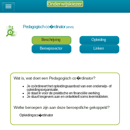
Pedagogisch co�rdinator
(M/V/X)
Beschrijving
Opleiding
Beroepssector
Linken
Wat is, wat doet een Pedagogisch co�rdinator?
Je coördineert het opleidingsaanbod van een onderwijs- of
opleidingsorganisatie.
Je staat in voor de praktische en financiële werking.
Je stuurt lesgevers aan en ontwikkelt soms leermiddelen.
Welke beroepen zijn aan deze beroepsfiche gekoppeld?
Opleidingsco�rdinator