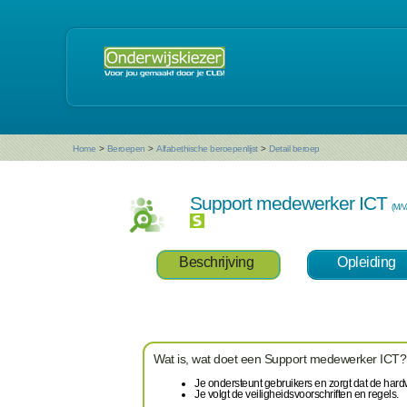
Home
>
Beroepen
>
Alfabethische beroepenlijst
>
Detail beroep
Support medewerker ICT
(M/V
Beschrijving
Opleiding
Wat is, wat doet een Support medewerker ICT?
Je ondersteunt gebruikers en zorgt dat de har
Je volgt de veiligheidsvoorschriften en regels.