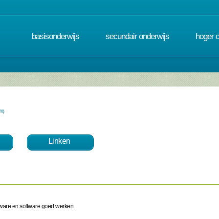
basisonderwijs
secundair onderwijs
hoger 
/X)
Linken
dware en software goed werken.