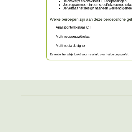
Je ontwerpt en ontwikkelt ICT-toepassingen.
Je programmeert in een specifieke computertaal
Je vertaalt het design naar een werkend gehee
Welke beroepen zijn aan deze beroepsfiche g
Analist ontwikkelaar ICT
Multimediaontwikkelaar
Multimedia designer
Zie onder het tabje 'Links' voor meer info over het beroepsprofiel.