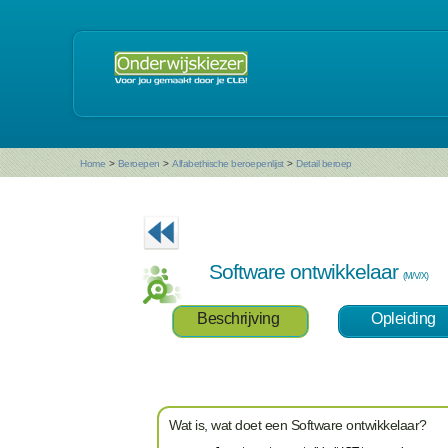
Home
>
Beroepen
>
Alfabethische beroepenlijst
>
Detail beroep
Software ontwikkelaar
(M/V/X)
Beschrijving
Opleiding
Wat is, wat doet een Software ontwikkelaar?