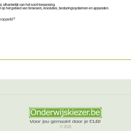
, afhankelijk van het soort toepassing.
l op het gebied van browsers, resoluties, besturingssystemen en apparaten.
ekoppeld?
© 2026