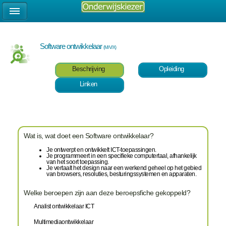
Software ontwikkelaar
(M/V/X)
Beschrijving
Opleiding
Linken
Wat is, wat doet een Software ontwikkelaar?
Je ontwerpt en ontwikkelt ICT-toepassingen.
Je programmeert in een specifieke computertaal, afhankelijk
van het soort toepassing.
Je vertaalt het design naar een werkend geheel op het gebied
van browsers, resoluties, besturingssystemen en apparaten.
Welke beroepen zijn aan deze beroepsfiche gekoppeld?
Analist ontwikkelaar ICT
Multimediaontwikkelaar