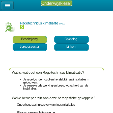
Regeltechnicus klimatisatie
(M/V/X)
Beschrijving
Opleiding
Beroepssector
Linken
Wat is, wat doet een Regeltechnicus klimatisatie?
Je regelt, onderhoudt en herstelt klimaatinstallaties in
gebouwen.
Je verzekert de werking en betrouwbaarheid van de
installaties.
Welke beroepen zijn aan deze beroepsfiche gekoppeld?
Onderhoudstechnicus verwarmingsinstallaties
Plaatser van ventilatiesystemen