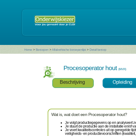
Home
>
Beroepen
>
Alfabethische beroepenlijst
>
Detail beroep
Procesoperator hout
(M/V/X)
Beschrijving
Opleiding
Wat is, wat doet een Procesoperator hout?
Je volgt productiegegevens op en analyseert z
Je stuurt de productie aan de installatie en/of v
Je voert kwaliteitscontroles uit op geregelde t
veiligheids- en productievoorschriften (kwalitei