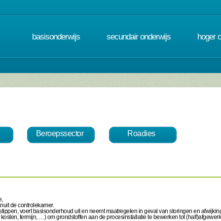
basisonderwijs
secundair onderwijs
hoger 
Beroepssector
Roadies
e,
anuit de controlekamer.
ijdstippen, voert basisonderhoud uit en neemt maatregelen in geval van storingen en afwijkin
t, kosten, termijn, …) om grondstoffen aan de procesinstallatie te bewerken tot (half)afgewer