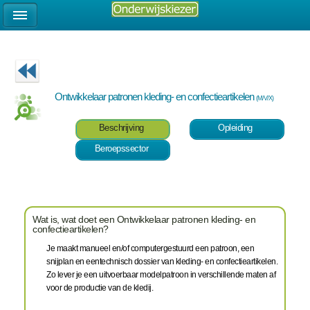
Ontwikkelaar patronen kleding- en confectieartikelen
(M/V/X)
Beschrijving
Opleiding
Beroepssector
Wat is, wat doet een Ontwikkelaar patronen kleding- en
confectieartikelen?
Je maakt manueel en/of computergestuurd een patroon, een
snijplan en eentechnisch dossier van kleding- en confectieartikelen.
Zo lever je een uitvoerbaar modelpatroon in verschillende maten af
voor de productie van de kledij.