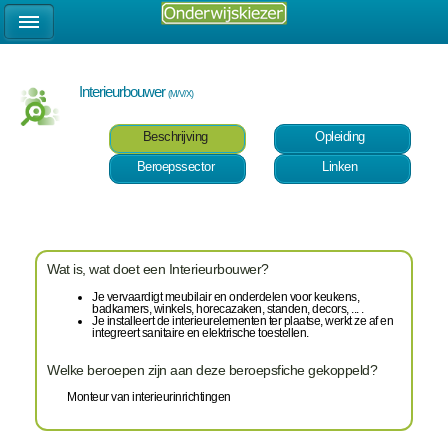
Interieurbouwer
(M/V/X)
Beschrijving
Opleiding
Beroepssector
Linken
Wat is, wat doet een Interieurbouwer?
Je vervaardigt meubilair en onderdelen voor keukens,
badkamers, winkels, horecazaken, standen, decors, ... .
Je installeert de interieurelementen ter plaatse, werkt ze af en
integreert sanitaire en elektrische toestellen.
Welke beroepen zijn aan deze beroepsfiche gekoppeld?
Monteur van interieurinrichtingen