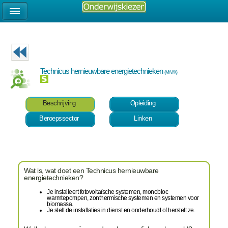
Technicus hernieuwbare energietechnieken
(M/V/X)
Beschrijving
Opleiding
Beroepssector
Linken
Wat is, wat doet een Technicus hernieuwbare
energietechnieken?
Je installeert fotovoltaïsche systemen, monobloc
warmtepompen, zonthermische systemen en systemen voor
biomassa.
Je stelt de installaties in dienst en onderhoudt of herstelt ze.