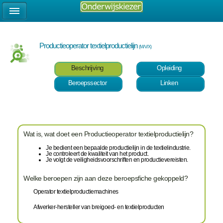
Productieoperator textielproductielijn
(M/V/X)
Beschrijving
Opleiding
Beroepssector
Linken
Wat is, wat doet een Productieoperator textielproductielijn?
Je bedient een bepaalde productielijn in de textielindustrie.
Je controleert de kwaliteit van het product.
Je volgt de veiligheidsvoorschriften en productievereisten.
Welke beroepen zijn aan deze beroepsfiche gekoppeld?
Operator textielproductiemachines
Afwerker-hersteller van breigoed- en textielproducten