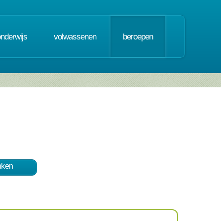
onderwijs
volwassenen
beroepen
nken