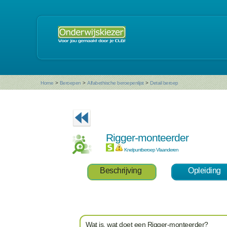
Home
>
Beroepen
>
Alfabethische beroepenlijst
>
Detail beroep
Rigger-monteerder
Knelpuntberoep Vlaanderen
Beschrijving
Opleiding
Wat is, wat doet een Rigger-monteerder?