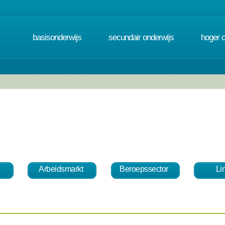
basisonderwijs
secundair onderwijs
hoger 
Arbeidsmarkt
Beroepssector
Li