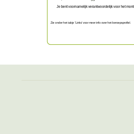
Je bent voornamelijk verantwoordelijk voor het mon
Zie onder het tabje 'Links' voor meer info over het beroepsprofiel.