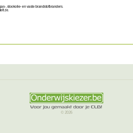
 gas-, stookolie- en vaste brandstofbranders.
elt ze.
© 2026