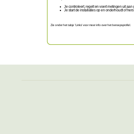
Je controleert, regelt en voert metingen uit aan
Je start de installaties op en onderhoudt of herst
Zie onder het tabje 'Links' voor meer info over het beroepsprofiel.