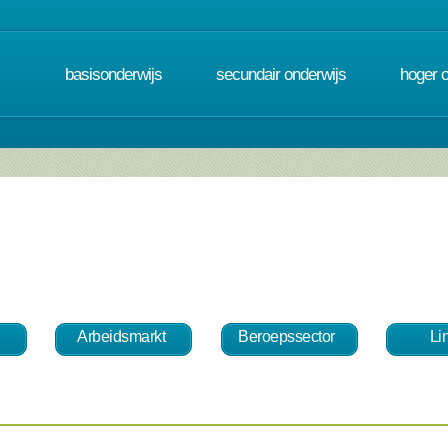
basisonderwijs
secundair onderwijs
hoger 
Arbeidsmarkt
Beroepssector
Li