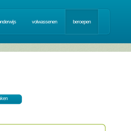
onderwijs
volwassenen
beroepen
nken