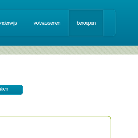
onderwijs
volwassenen
beroepen
nken