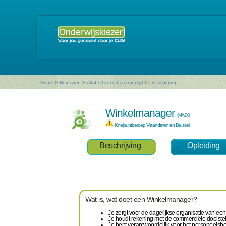
Home
>
Beroepen
>
Alfabethische beroepenlijst
>
Detail beroep
Winkelmanager
(M/V/X)
Knelpuntberoep Vlaanderen en Brussel
Beschrijving
Opleiding
Wat is, wat doet een Winkelmanager?
Je zorgt voor de dagelijkse organisatie van een 
Je houdt rekening met de commerciële doelste
Je bent verantwoordelijk voor het personeelsbe