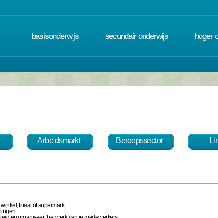
basisonderwijs
secundair onderwijs
hoger 
Arbeidsmarkt
Beroepssector
Li
winkel, filiaal of supermarkt.
llingen.
leid en organiseert het werk van je medewerkers.