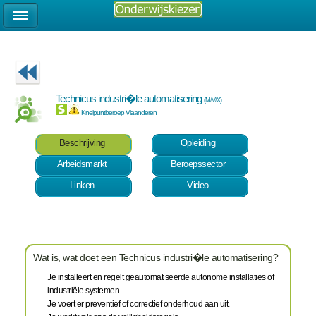
Technicus industri�le automatisering
(M/V/X)
Knelpuntberoep Vlaanderen
Beschrijving
Opleiding
Arbeidsmarkt
Beroepssector
Linken
Video
Wat is, wat doet een Technicus industri�le automatisering?
Je installeert en regelt geautomatiseerde autonome installaties of
industriële systemen.
Je voert er preventief of correctief onderhoud aan uit.