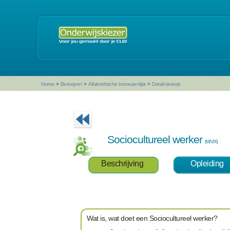
Home
>
Beroepen
>
Alfabethische beroepenlijst
>
Detail beroep
Sociocultureel werker
(M/V/X)
Beschrijving
Opleiding
Wat is, wat doet een Sociocultureel werker?