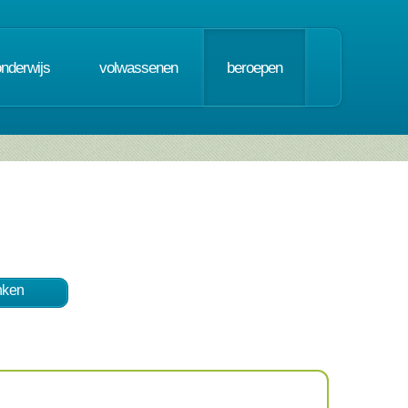
onderwijs
volwassenen
beroepen
nken