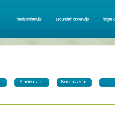
basisonderwijs
secundair onderwijs
hoger 
Arbeidsmarkt
Beroepssector
Li