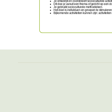
Je ontwerpt en coördineert socioculturele activi
Dit doe je vanuit een thema of gericht op een d
Je gebruikt socioculturele methodieken.
Het doel is individuen en groepen te stimuleren
Bijkomende activiteiten kunnen zijn: activiteit