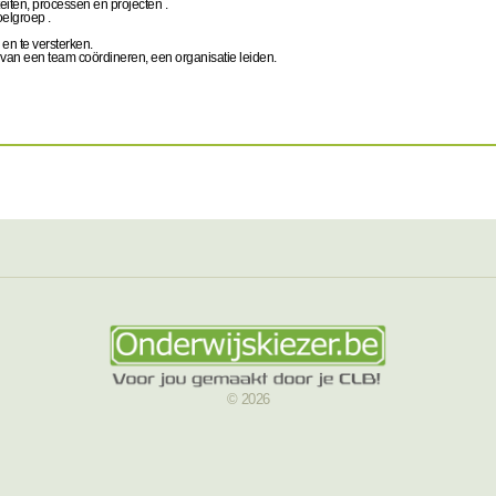
teiten, processen en projecten .
oelgroep .
 en te versterken.
en van een team coördineren, een organisatie leiden.
© 2026