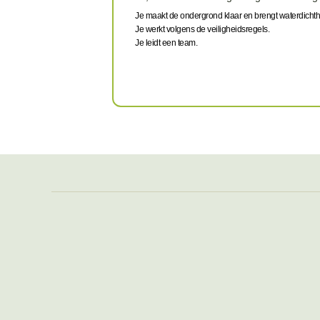
Je maakt de ondergrond klaar en brengt waterdichth
Je werkt volgens de veiligheidsregels.
Je leidt een team.