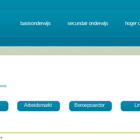
basisonderwijs
secundair onderwijs
hoger 
M/V/X)
Arbeidsmarkt
Beroepssector
Li
 ?