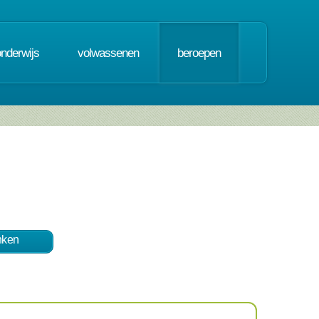
onderwijs
volwassenen
beroepen
nken