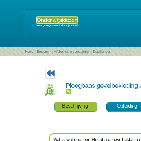
Home
>
Beroepen
>
Alfabethische beroepenlijst
>
Detail beroep
Ploegbaas gevelbekleding
(
Beschrijving
Opleiding
Wat is, wat doet een Ploegbaas gevelbekleding