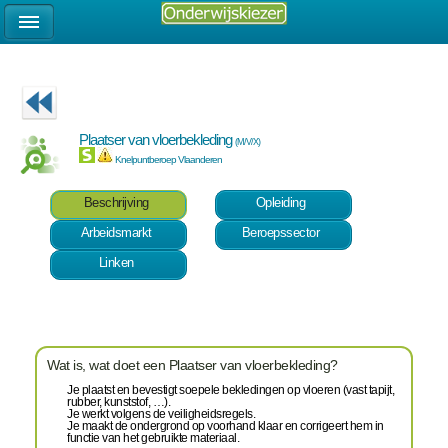
Plaatser van vloerbekleding
(M/V/X)
Knelpuntberoep Vlaanderen
Beschrijving
Opleiding
Arbeidsmarkt
Beroepssector
Linken
Wat is, wat doet een Plaatser van vloerbekleding?
Je plaatst en bevestigt soepele bekledingen op vloeren (vast tapijt,
rubber, kunststof, …).
Je werkt volgens de veiligheidsregels.
Je maakt de ondergrond op voorhand klaar en corrigeert hem in
functie van het gebruikte materiaal.