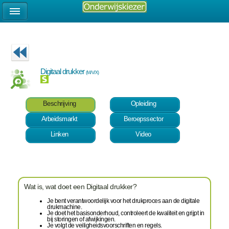
Digitaal drukker
(M/V/X)
Beschrijving
Opleiding
Arbeidsmarkt
Beroepssector
Linken
Video
Wat is, wat doet een Digitaal drukker?
Je bent verantwoordelijk voor het drukproces aan de digitale
drukmachine.
Je doet het basisonderhoud, controleert de kwaliteit en grijpt in
bij storingen of afwijkingen.
Je volgt de veiligheidsvoorschriften en regels.