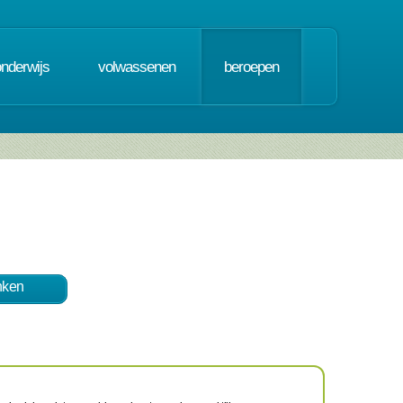
onderwijs
volwassenen
beroepen
nken