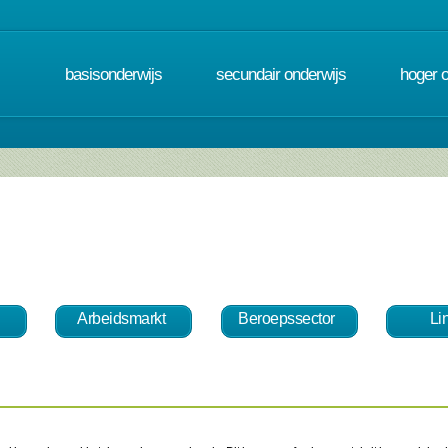
basisonderwijs
secundair onderwijs
hoger 
Arbeidsmarkt
Beroepssector
Li