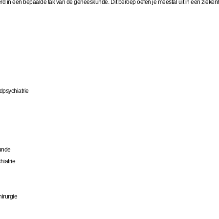
eerd in een bepaalde tak van de geneeskunde. Dit beroep oefen je meestal uit in een zieken
dpsychiatrie
kunde
hiatrie
irurgie