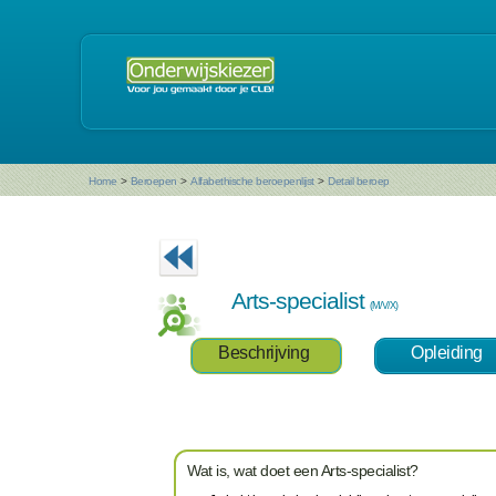
Home
>
Beroepen
>
Alfabethische beroepenlijst
>
Detail beroep
Arts-specialist
(M/V/X)
Beschrijving
Opleiding
Wat is, wat doet een Arts-specialist?