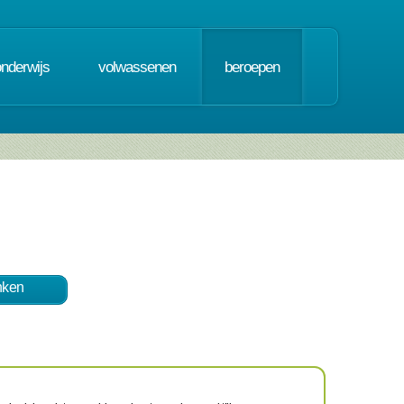
onderwijs
volwassenen
beroepen
nken