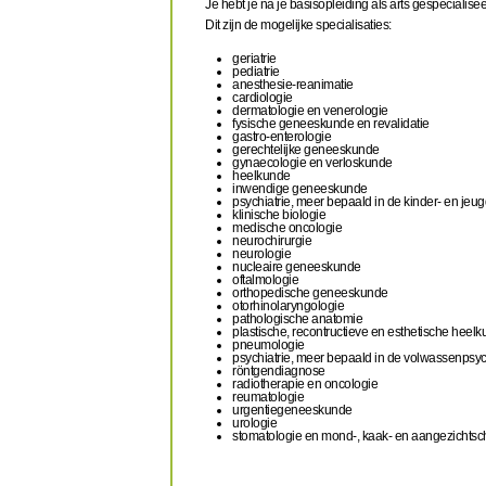
Je hebt je na je basisopleiding als arts gespecialis
Dit zijn de mogelijke specialisaties:
geriatrie
pediatrie
anesthesie-reanimatie
cardiologie
dermatologie en venerologie
fysische geneeskunde en revalidatie
gastro-enterologie
gerechtelijke geneeskunde
gynaecologie en verloskunde
heelkunde
inwendige geneeskunde
psychiatrie, meer bepaald in de kinder- en jeug
klinische biologie
medische oncologie
neurochirurgie
neurologie
nucleaire geneeskunde
oftalmologie
orthopedische geneeskunde
otorhinolaryngologie
pathologische anatomie
plastische, recontructieve en esthetische heel
pneumologie
psychiatrie, meer bepaald in de volwassenpsyc
röntgendiagnose
radiotherapie en oncologie
reumatologie
urgentiegeneeskunde
urologie
stomatologie en mond-, kaak- en aangezichtsch