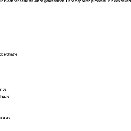
eerd in een bepaalde tak van de geneeskunde. Dit beroep oefen je meestal uit in een zieken
dpsychiatrie
kunde
hiatrie
irurgie