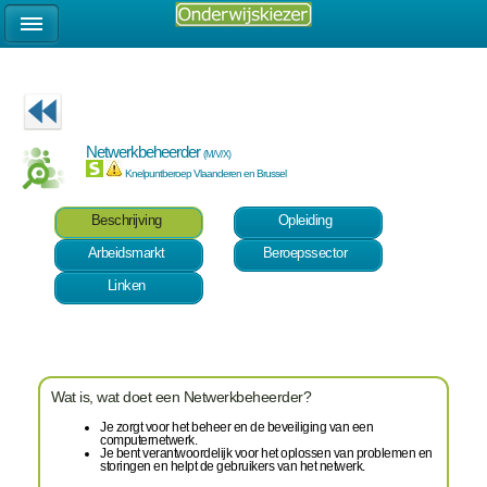
Netwerkbeheerder
(M/V/X)
Knelpuntberoep Vlaanderen en Brussel
Beschrijving
Opleiding
Arbeidsmarkt
Beroepssector
Linken
Wat is, wat doet een Netwerkbeheerder?
Je zorgt voor het beheer en de beveiliging van een
computernetwerk.
Je bent verantwoordelijk voor het oplossen van problemen en
storingen en helpt de gebruikers van het netwerk.