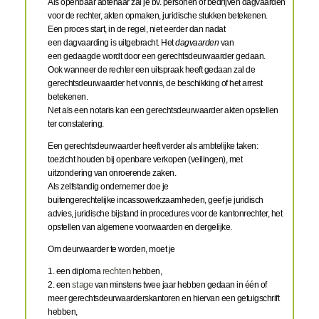
Als openbaar abtenaar zal je bv. personen of bedrijven dagvaarden
voor de rechter, akten opmaken, juridische stukken betekenen.
Een proces start, in de regel, niet eerder dan nadat
een dagvaarding is uitgebracht. Het
dagvaarden
van
een gedaagde wordt door een gerechtsdeurwaarder gedaan.
Ook wanneer de rechter een uitspraak heeft gedaan zal de
gerechtsdeurwaarder het vonnis, de beschikking of het arrest
betekenen.
Net als een notaris kan een gerechtsdeurwaarder akten opstellen
ter constatering.
Een gerechtsdeurwaarder heeft verder als ambtelijke taken:
toezicht houden bij openbare verkopen (veilingen), met
uitzondering van onroerende zaken.
Als zelfstandig ondernemer doe je
buitengerechtelijke incassowerkzaamheden, geef je juridisch
advies, juridische bijstand in procedures voor de kantonrechter, het
opstellen van algemene voorwaarden en dergelijke.
Om deurwaarder te worden, moet je
1. een diploma
rechten
hebben,
2. een
stage
van minstens twee jaar hebben gedaan in één of
meer gerechtsdeurwaarderskantoren en hiervan een getuigschrift
hebben,