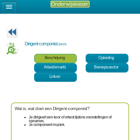
Dirigent-componist
(M/V/X)
Beschrijving
Opleiding
Arbeidsmarkt
Beroepssector
Linken
Wat is, wat doet een Dirigent-componist?
Je dirigeert een koor of orkest tijdens voorstellingen of
opnames.
Je componeert muziek.