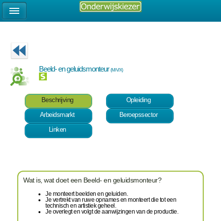
Beeld- en geluidsmonteur
(M/V/X)
Beschrijving
Opleiding
Arbeidsmarkt
Beroepssector
Linken
Wat is, wat doet een Beeld- en geluidsmonteur?
Je monteert beelden en geluiden.
Je vertrekt van ruwe opnames en monteert die tot een
technisch en artistiek geheel.
Je overlegt en volgt de aanwijzingen van de productie.