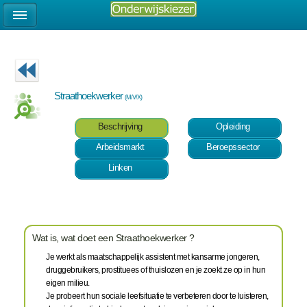
Straathoekwerker
(M/V/X)
Beschrijving
Opleiding
Arbeidsmarkt
Beroepssector
Linken
Wat is, wat doet een Straathoekwerker ?
Je werkt als maatschappelijk assistent met kansarme jongeren,
druggebruikers, prostituees of thuislozen en je zoekt ze op in hun
eigen milieu.
Je probeert hun sociale leefsituatie te verbeteren door te luisteren,