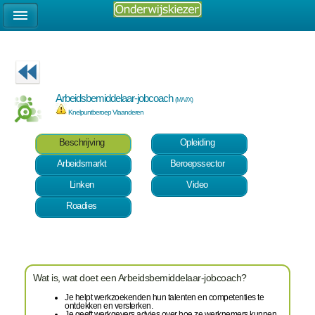
Arbeidsbemiddelaar-jobcoach
(M/V/X)
Knelpuntberoep Vlaanderen
Beschrijving
Opleiding
Arbeidsmarkt
Beroepssector
Linken
Video
Roadies
Wat is, wat doet een Arbeidsbemiddelaar-jobcoach?
Je helpt werkzoekenden hun talenten en competenties te
ontdekken en versterken.
Je geeft werkgevers advies over hoe ze werknemers kunnen