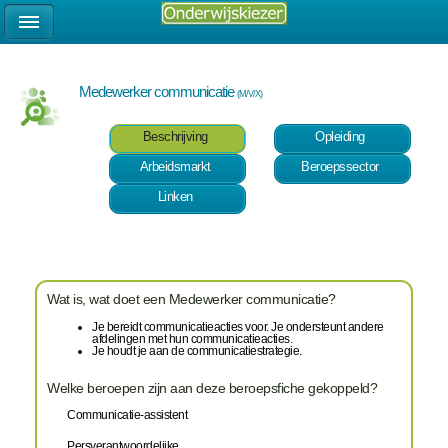
Medewerker communicatie
(M/V/X)
Beschrijving
Opleiding
Arbeidsmarkt
Beroepssector
Linken
Wat is, wat doet een Medewerker communicatie?
Je bereidt communicatieacties voor. Je ondersteunt andere
afdelingen met hun communicatieacties.
Je houdt je aan de communicatiestrategie.
Welke beroepen zijn aan deze beroepsfiche gekoppeld?
Communicatie-assistent
Persverantwoordelijke