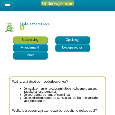
Lederbewerker
(M/V/X)
Beschrijving
Opleiding
Arbeidsmarkt
Beroepssector
Linken
Wat is, wat doet een Lederbewerker?
Je maakt of herstelt producten in leder (schoenen, tassen,
zadels, handschoenen...).
Je doet dit met de hand of machinaal.
Je houdt rekening met de wensen van de klant en volgt de
veiligheidsregels.
Welke beroepen zijn aan deze beroepsfiche gekoppeld?