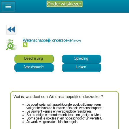
Wetenschappelijk onderzoeker
(M/V/X)
Beschrijving
Opleiding
Arbeidsmarkt
Linken
Wat is, wat doet een Wetenschappelijk onderzoeker?
Je voert wetenschappelijk onderzoek uit binnen een
vakgebied van de humane of exacte wetenschappen.
Je verwerft kennis en verspreidt de resultaten.
Soms leid je een onderzoeksteam en geef je advies.
Soms geef je ook les in en hogeschool of universiteit.
Je werkt volgens de ethische regels.