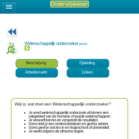
Wetenschappelijk onderzoeker
(M/V/X)
Beschrijving
Opleiding
Arbeidsmarkt
Linken
Wat is, wat doet een Wetenschappelijk onderzoeker?
Je voert wetenschappelijk onderzoek uit binnen een
vakgebied van de humane of exacte wetenschappen.
Je verwerft kennis en verspreidt de resultaten.
Soms leid je een onderzoeksteam en geef je advies.
Soms geef je ook les in en hogeschool of universiteit.
Je werkt volgens de ethische regels.