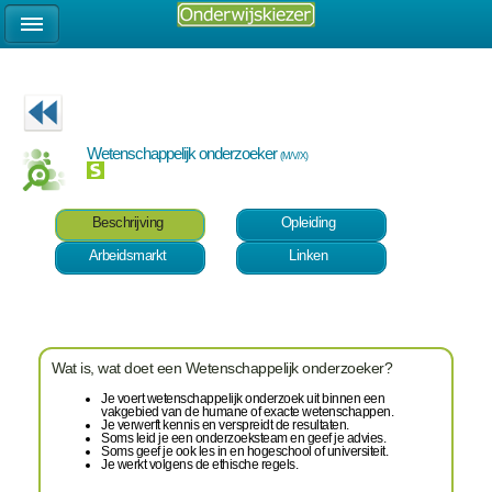
Wetenschappelijk onderzoeker
(M/V/X)
Beschrijving
Opleiding
Arbeidsmarkt
Linken
Wat is, wat doet een Wetenschappelijk onderzoeker?
Je voert wetenschappelijk onderzoek uit binnen een
vakgebied van de humane of exacte wetenschappen.
Je verwerft kennis en verspreidt de resultaten.
Soms leid je een onderzoeksteam en geef je advies.
Soms geef je ook les in en hogeschool of universiteit.
Je werkt volgens de ethische regels.