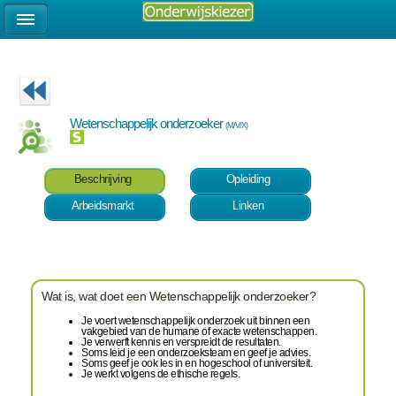
Wetenschappelijk onderzoeker
(M/V/X)
Beschrijving
Opleiding
Arbeidsmarkt
Linken
Wat is, wat doet een Wetenschappelijk onderzoeker?
Je voert wetenschappelijk onderzoek uit binnen een
vakgebied van de humane of exacte wetenschappen.
Je verwerft kennis en verspreidt de resultaten.
Soms leid je een onderzoeksteam en geef je advies.
Soms geef je ook les in en hogeschool of universiteit.
Je werkt volgens de ethische regels.