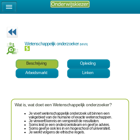
Wetenschappelijk onderzoeker
(M/V/X)
Beschrijving
Opleiding
Arbeidsmarkt
Linken
Wat is, wat doet een Wetenschappelijk onderzoeker?
Je voert wetenschappelijk onderzoek uit binnen een
vakgebied van de humane of exacte wetenschappen.
Je verwerft kennis en verspreidt de resultaten.
Soms leid je een onderzoeksteam en geef je advies.
Soms geef je ook les in en hogeschool of universiteit.
Je werkt volgens de ethische regels.