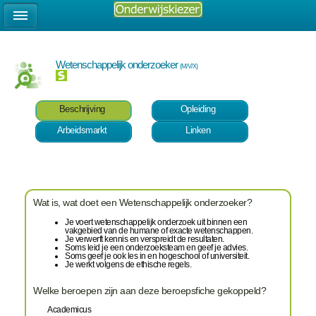
Wetenschappelijk onderzoeker
(M/V/X)
Beschrijving
Opleiding
Arbeidsmarkt
Linken
Wat is, wat doet een Wetenschappelijk onderzoeker?
Je voert wetenschappelijk onderzoek uit binnen een
vakgebied van de humane of exacte wetenschappen.
Je verwerft kennis en verspreidt de resultaten.
Soms leid je een onderzoeksteam en geef je advies.
Soms geef je ook les in en hogeschool of universiteit.
Je werkt volgens de ethische regels.
Welke beroepen zijn aan deze beroepsfiche gekoppeld?
Academicus