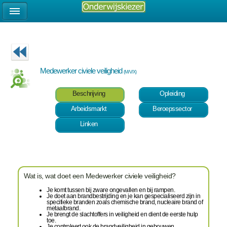
Medewerker civiele veiligheid
(M/V/X)
Beschrijving
Opleiding
Arbeidsmarkt
Beroepssector
Linken
Wat is, wat doet een Medewerker civiele veiligheid?
Je komt tussen bij zware ongevallen en bij rampen.
Je doet aan brandbestrijding en je kan gespecialiseerd zijn in
specifieke branden zoals chemische brand, nucleaire brand of
metaalbrand.
Je brengt de slachtoffers in veiligheid en dient de eerste hulp
toe.
Je controleert ook de brandveiligheid in gebouwen,