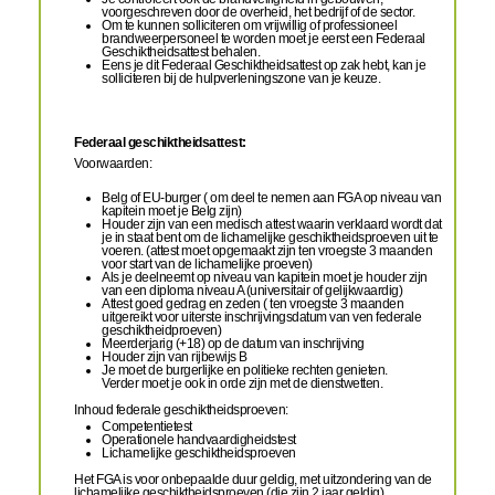
voorgeschreven door de overheid, het bedrijf of de sector.
Om te kunnen solliciteren om vrijwillig of professioneel
brandweerpersoneel te worden moet je eerst een Federaal
Geschiktheidsattest behalen.
Eens je dit Federaal Geschiktheidsattest op zak hebt, kan je
solliciteren bij de hulpverleningszone van je keuze.
Federaal geschiktheidsattest:
Voorwaarden:
Belg of EU-burger ( om deel te nemen aan FGA op niveau van
kapitein moet je Belg zijn)
Houder zijn van een medisch attest waarin verklaard wordt dat
je in staat bent om de lichamelijke geschiktheidsproeven uit te
voeren. (attest moet opgemaakt zijn ten vroegste 3 maanden
voor start van de lichamelijke proeven)
Als je deelneemt op niveau van kapitein moet je houder zijn
van een diploma niveau A (universitair of gelijkwaardig)
Attest goed gedrag en zeden ( ten vroegste 3 maanden
uitgereikt voor uiterste inschrijvingsdatum van ven federale
geschiktheidproeven)
Meerderjarig (+18) op de datum van inschrijving
Houder zijn van rijbewijs B
Je moet de burgerlijke en politieke rechten genieten.
Verder moet je ook in orde zijn met de dienstwetten.
Inhoud federale geschiktheidsproeven:
Competentietest
Operationele handvaardigheidstest
Lichamelijke geschiktheidsproeven
Het FGA is voor onbepaalde duur geldig, met uitzondering van de
lichamelijke geschiktheidsproeven (die zijn 2 jaar geldig)