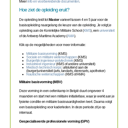
Meer
info en voorbereidende documenten
.
Hoe ziet de opleiding eruit?
De opleiding leidt tot
Master
varieert tussen 4 en 5 jaar voor de
basisopleiding naargelang de keuze van de opleiding. Je volgt je
opleiding aan de Koninklijke Militaire School (
KMS
), een
universiteit
of de Antwerp Maritime Academy (
AMA
).
Klik op de mogelijkheden voor meer informatie:
Militaire basisvorming
(KMS)
Sociale en militaire wetenschappen
(KMS)
Burgerlijk ingenieur-polytechniek
(KMS)
Industrieel ingenieur
(KMS of andere universiteit)
Medisch technisch korps
: uitsluitend aan de
(burger)universiteit (arts, tandarts, dierenarts, apotheker)
Nautische wetenschappen
(KMS of AMA)
Militaire basisvorming (MBV)
Deze vorming in een oefenkamp in België duurt ongeveer 4
maanden en start met een militaire initiatiefase, waar je werkt aan je
fysieke conditie en militaire basisvaardigheden leert. Daarna volgt
een basisopleiding voor kaderleden. In deze periode zit je op
internaat.
Gespecialiseerde professionele vorming (GPV)