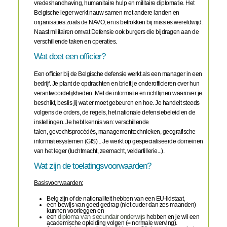
vredeshandhaving, humanitaire hulp en militaire diplomatie. Het
Belgische leger werkt nauw samen met andere landen en
organisaties zoals de NAVO, en is betrokken bij missies wereldwijd.
Naast militairen omvat Defensie ook burgers die bijdragen aan de
verschillende taken en operaties.
Wat doet een officier?
Een officier bij de Belgische defensie werkt als een manager in een
bedrijf. Je plant de opdrachten en brieft je onderofficieren over hun
verantwoordelijkheden. Met de informatie en richtlijnen waarover je
beschikt, beslis jij wat er moet gebeuren en hoe. Je handelt steeds
volgens de orders, de regels, het nationale defensiebeleid en de
instellingen. Je hebt kennis van: verschillende
talen, gevechtsprocédés, managementtechnieken, geografische
informatiesystemen (GIS) .. Je werkt op gespecialiseerde domeinen
van het leger (luchtmacht, zeemacht, veldartillerie...).
Wat zijn de toelatingsvoorwaarden?
Basisvoorwaarden:
Belg zijn of de nationaliteit hebben van een EU-lidstaat,
een bewijs van goed gedrag (niet ouder dan zes maanden)
kunnen voorleggen en
een
diploma van secundair onderwijs
hebben en je wil een
academische opleiding volgen (= normale werving).