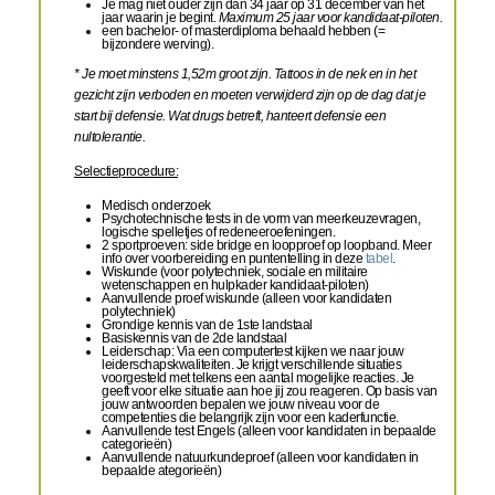
Je mag niet ouder zijn dan 34 jaar op 31 december van het
jaar waarin je begint.
Maximum 25 jaar voor kandidaat-piloten.
een bachelor- of masterdiploma behaald hebben (=
bijzondere werving).
* Je moet minstens 1,52m groot zijn. Tattoos in de nek en in het
gezicht zijn verboden en moeten verwijderd zijn op de dag dat je
start bij defensie. Wat drugs betreft, hanteert defensie een
nultolerantie.
Selectieprocedure:
Medisch onderzoek
Psychotechnische tests in de vorm van meerkeuzevragen,
logische spelletjes of redeneeroefeningen.
2 sportproeven: side bridge en loopproef op loopband. Meer
info over voorbereiding en puntentelling in deze
tabel
.
Wiskunde (voor polytechniek, sociale en militaire
wetenschappen en hulpkader kandidaat-piloten)
Aanvullende proef wiskunde (alleen voor kandidaten
polytechniek)
Grondige kennis van de 1
ste
landstaal
Basiskennis van de 2
de
landstaal
Leiderschap: Via een computertest kijken we naar jouw
leiderschapskwaliteiten. Je krijgt verschillende situaties
voorgesteld met telkens een aantal mogelijke reacties. Je
geeft voor elke situatie aan hoe jij zou reageren. Op basis van
jouw antwoorden bepalen we jouw niveau voor de
competenties die belangrijk zijn voor een kaderfunctie.
Aanvullende test Engels (alleen voor kandidaten in bepaalde
categorieën)
Aanvullende natuurkundeproef (alleen voor kandidaten in
bepaalde ategorieën)