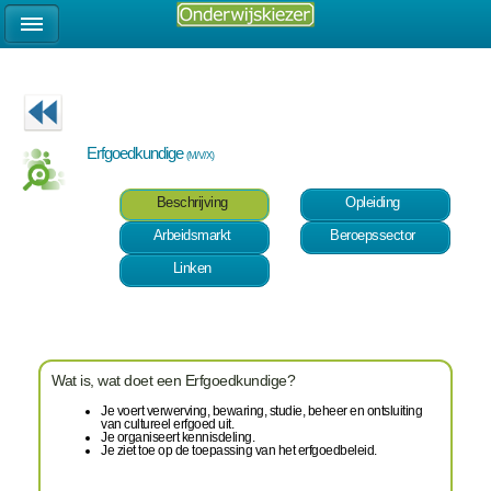
Erfgoedkundige
(M/V/X)
Beschrijving
Opleiding
Arbeidsmarkt
Beroepssector
Linken
Wat is, wat doet een Erfgoedkundige?
Je voert verwerving, bewaring, studie, beheer en ontsluiting
van cultureel erfgoed uit.
Je organiseert kennisdeling.
Je ziet toe op de toepassing van het erfgoedbeleid.