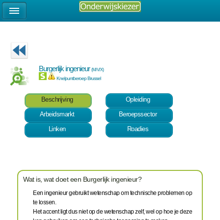
Burgerlijk ingenieur
(M/V/X)
Knelpuntberoep Brussel
Beschrijving
Opleiding
Arbeidsmarkt
Beroepssector
Linken
Roadies
Wat is, wat doet een Burgerlijk ingenieur?
Een ingenieur gebruikt wetenschap om technische problemen op
te lossen.
Het accent ligt dus niet op de wetenschap zelf, wel op hoe je deze