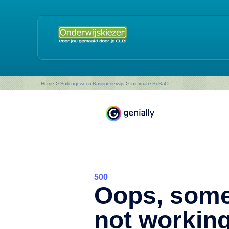
Home
>
Buitengewoon Basisonderwijs
>
Informatie BuBaO