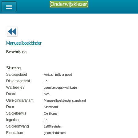
Manueel boekbinder
Beschrijving
Situering
Studiegebied
Ambachtelijk erfgoed
Diplomagericht
Ja
Wat leer je?
geen beroepskwalificatie
Duaal
Nee
Opleidingsvariant
Manueel boekbinder standaard
Duur
Standaard
Studiebewijs
Certificaat
Ingericht
Ja
Studieomvang
1280 lestijden
Einddatum
geen einddatum