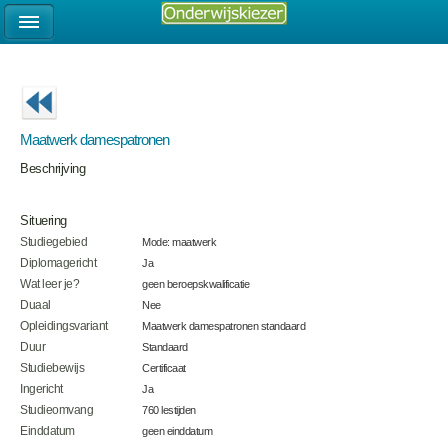
Maatwerk damespatronen
Beschrijving
Situering
Studiegebied
Mode: maatwerk
Diplomagericht
Ja
Wat leer je?
geen beroepskwalificatie
Duaal
Nee
Opleidingsvariant
Maatwerk damespatronen standaard
Duur
Standaard
Studiebewijs
Certificaat
Ingericht
Ja
Studieomvang
760 lestijden
Einddatum
geen einddatum