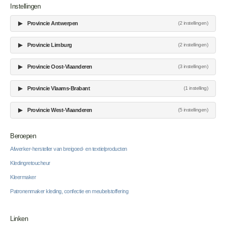
Instellingen
▶
Provincie Antwerpen
(2 instellingen)
▶
Provincie Limburg
(2 instellingen)
▶
Provincie Oost-Vlaanderen
(3 instellingen)
▶
Provincie Vlaams-Brabant
(1 instelling)
▶
Provincie West-Vlaanderen
(5 instellingen)
Beroepen
Afwerker-hersteller van breigoed- en textielproducten
Kledingretoucheur
Kleermaker
Patronenmaker kleding, confectie en meubelstoffering
Linken