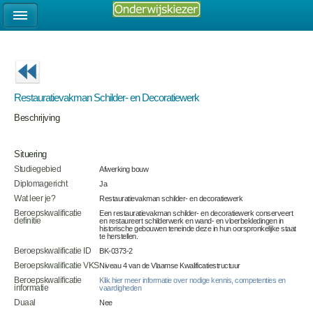
Restauratievakman Schilder- en Decoratiewerk
Beschrijving
Situering
Studiegebied
Afwerking bouw
Diplomagericht
Ja
Wat leer je?
Restauratievakman schilder- en decoratiewerk
Beroepskwalificatie
Een restauratievakman schilder- en decoratiewerk conserveert
definitie
en restaureert schilderwerk en wand- en vloerbekledingen in
historische gebouwen teneinde deze in hun oorspronkelijke staat
te herstellen.
Beroepskwalificatie ID
BK-0373-2
Beroepskwalificatie VKS
Niveau 4 van de Vlaamse Kwalificatiestructuur
Beroepskwalificatie
Klik hier meer informatie over nodige kennis, competenties en
informatie
vaardigheden
Duaal
Nee