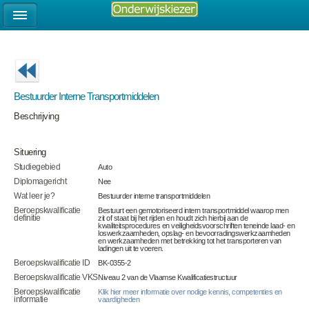
Bestuurder Interne Transportmiddelen
Beschrijving
Situering
Studiegebied
Auto
Diplomagericht
Nee
Wat leer je?
Bestuurder interne transportmiddelen
Beroepskwalificatie
Bestuurt een gemotoriseerd intern transportmiddel waarop men
definitie
zit of staat bij het rijden en houdt zich hierbij aan de
kwaliteitsprocedures en veiligheidsvoorschriften teneinde laad- en
loswerkzaamheden, opslag- en bevoorradingswerkzaamheden
en werkzaamheden met betrekking tot het transporteren van
ladingen uit te voeren.
Beroepskwalificatie ID
BK-0355-2
Beroepskwalificatie VKS
Niveau 2 van de Vlaamse Kwalificatiestructuur
Beroepskwalificatie
Klik hier meer informatie over nodige kennis, competenties en
informatie
vaardigheden