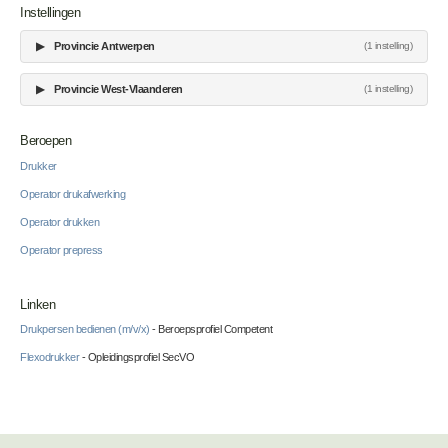
Instellingen
▶
Provincie Antwerpen
(1 instelling)
▶
Provincie West-Vlaanderen
(1 instelling)
Beroepen
Drukker
Operator drukafwerking
Operator drukken
Operator prepress
Linken
Drukpersen bedienen (m/v/x)
- Beroepsprofiel Competent
Flexodrukker
- Opleidingsprofiel SecVO