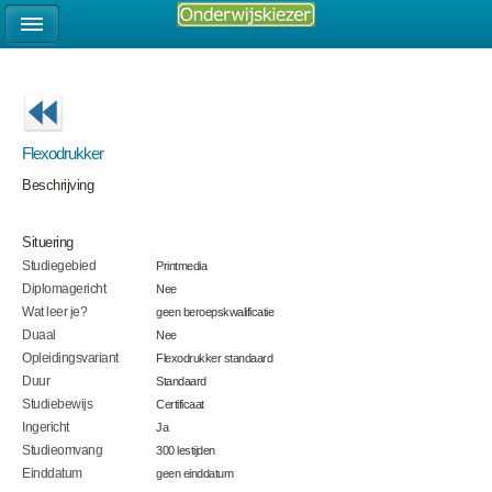
Flexodrukker
Beschrijving
Situering
Studiegebied
Printmedia
Diplomagericht
Nee
Wat leer je?
geen beroepskwalificatie
Duaal
Nee
Opleidingsvariant
Flexodrukker standaard
Duur
Standaard
Studiebewijs
Certificaat
Ingericht
Ja
Studieomvang
300 lestijden
Einddatum
geen einddatum