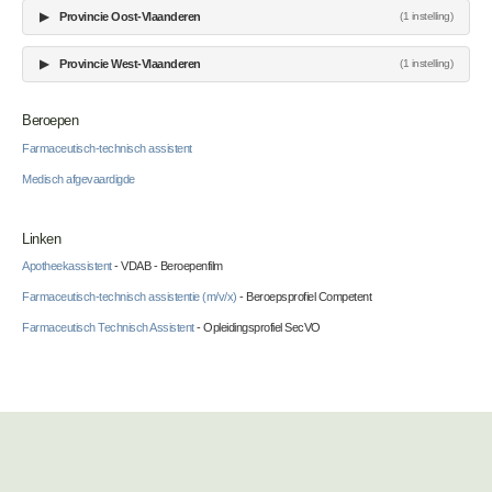
▶
Provincie Oost-Vlaanderen
(1 instelling)
▶
Provincie West-Vlaanderen
(1 instelling)
Beroepen
Farmaceutisch-technisch assistent
Medisch afgevaardigde
Linken
Apotheekassistent
- VDAB - Beroepenfilm
Farmaceutisch-technisch assistentie (m/v/x)
- Beroepsprofiel Competent
Farmaceutisch Technisch Assistent
- Opleidingsprofiel SecVO