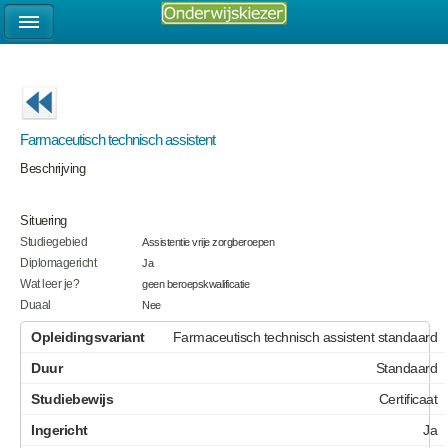
Farmaceutisch technisch assistent
Beschrijving
Situering
Studiegebied
Assistentie vrije zorgberoepen
Diplomagericht
Ja
Wat leer je?
geen beroepskwalificatie
Duaal
Nee
Farmaceutisch technisch assistent standaard
Standaard
Certificaat
Ja