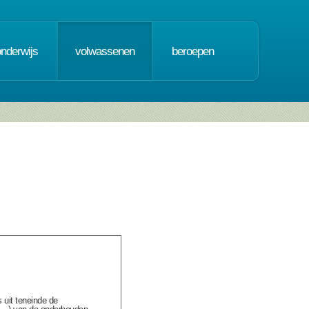
onderwijs
volwassenen
beroepen
 uit teneinde de