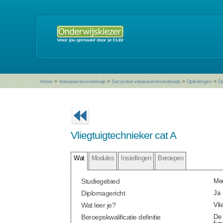
Home
>
Volwassenenonderwijs
>
Secundair volwassenenonderwijs
>
Opleidingen
>
De
Vliegtuigtechnieker cat A
Wat
Modules
Instellingen
Beroepen
Studiegebied
Mec
Diplomagericht
Ja
Wat leer je?
Vli
Beroepskwalificatie definitie
De 