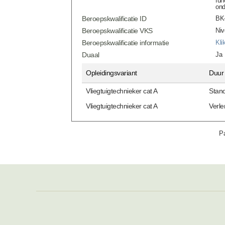
fun
ond
Beroepskwalificatie ID
BK-
Beroepskwalificatie VKS
Niv
Beroepskwalificatie informatie
Kli
Duaal
Ja
Opleidingsvariant
Duur
Vliegtuigtechnieker cat A
Stan
Vliegtuigtechnieker cat A
Verl
Pa