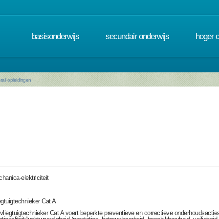
basisonderwijs
secundair onderwijs
hoger 
tail opleidingen
hanica-elektriciteit
egtuigtechnieker Cat A
vliegtuigtechnieker Cat A voert beperkte preventieve en correctieve onderhoudsacties