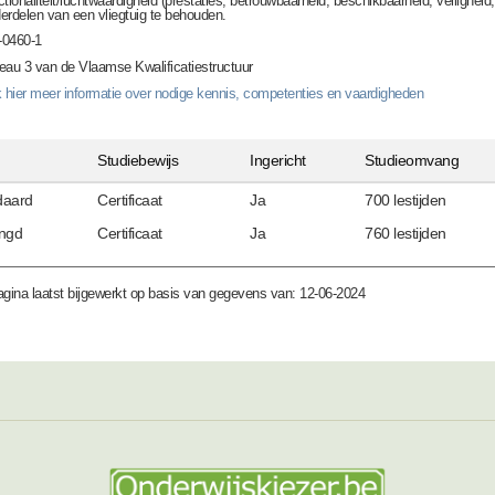
ctionaliteit/luchtwaardigheid (prestaties, betrouwbaarheid, beschikbaarheid, veilighe
erdelen van een vliegtuig te behouden.
0460-1
eau 3 van de Vlaamse Kwalificatiestructuur
k hier meer informatie over nodige kennis, competenties en vaardigheden
Studiebewijs
Ingericht
Studieomvang
daard
Certificaat
Ja
700 lestijden
engd
Certificaat
Ja
760 lestijden
gina laatst bijgewerkt op basis van gegevens van: 12-06-2024